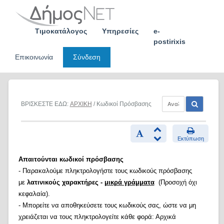
Skip
to
content
Τιμοκατάλογος
Υπηρεσίες
e-
postirixis
Επικοινωνία
Σύνδεση
ΒΡΙΣΚΕΣΤΕ ΕΔΩ:
ΑΡΧΙΚΗ
/ Κωδικοί Πρόσβασης
Εκτύπωση
Απαιτούνται κωδικοί πρόσβασης
- Παρακαλούμε πληκτρολογήστε τους κωδικούς πρόσβασης
με
λατινικούς χαρακτήρες -
μικρά γράμματα
(Προσοχή όχι
κεφαλαία).
- Μπορείτε να αποθηκεύσετε τους κωδικούς σας, ώστε να μη
χρειάζεται να τους πληκτρολογείτε κάθε φορά: Αρχικά