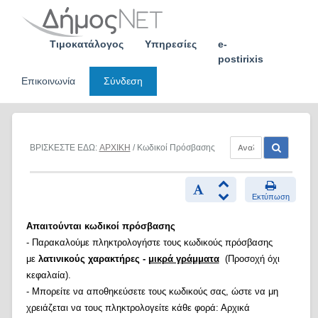
Skip
to
content
Τιμοκατάλογος
Υπηρεσίες
e-
postirixis
Επικοινωνία
Σύνδεση
ΒΡΙΣΚΕΣΤΕ ΕΔΩ:
ΑΡΧΙΚΗ
/ Κωδικοί Πρόσβασης
Εκτύπωση
Απαιτούνται κωδικοί πρόσβασης
- Παρακαλούμε πληκτρολογήστε τους κωδικούς πρόσβασης
με
λατινικούς χαρακτήρες -
μικρά γράμματα
(Προσοχή όχι
κεφαλαία).
- Μπορείτε να αποθηκεύσετε τους κωδικούς σας, ώστε να μη
χρειάζεται να τους πληκτρολογείτε κάθε φορά: Αρχικά