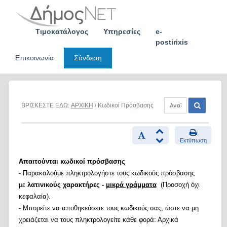
Skip
to
content
Τιμοκατάλογος
Υπηρεσίες
e-
postirixis
Επικοινωνία
Σύνδεση
ΒΡΙΣΚΕΣΤΕ ΕΔΩ:
ΑΡΧΙΚΗ
/ Κωδικοί Πρόσβασης
Εκτύπωση
Απαιτούνται κωδικοί πρόσβασης
- Παρακαλούμε πληκτρολογήστε τους κωδικούς πρόσβασης
με
λατινικούς χαρακτήρες -
μικρά γράμματα
(Προσοχή όχι
κεφαλαία).
- Μπορείτε να αποθηκεύσετε τους κωδικούς σας, ώστε να μη
χρειάζεται να τους πληκτρολογείτε κάθε φορά: Αρχικά