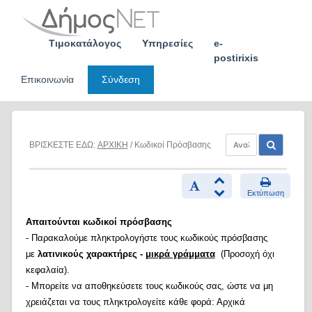
Skip
to
content
Τιμοκατάλογος
Υπηρεσίες
e-
postirixis
Επικοινωνία
Σύνδεση
ΒΡΙΣΚΕΣΤΕ ΕΔΩ:
ΑΡΧΙΚΗ
/ Κωδικοί Πρόσβασης
Εκτύπωση
Απαιτούνται κωδικοί πρόσβασης
- Παρακαλούμε πληκτρολογήστε τους κωδικούς πρόσβασης
με
λατινικούς χαρακτήρες -
μικρά γράμματα
(Προσοχή όχι
κεφαλαία).
- Μπορείτε να αποθηκεύσετε τους κωδικούς σας, ώστε να μη
χρειάζεται να τους πληκτρολογείτε κάθε φορά: Αρχικά