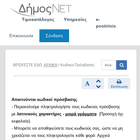
Skip
to
content
Τιμοκατάλογος
Υπηρεσίες
e-
postirixis
Επικοινωνία
Σύνδεση
ΒΡΙΣΚΕΣΤΕ ΕΔΩ:
ΑΡΧΙΚΗ
/ Κωδικοί Πρόσβασης
Εκτύπωση
Απαιτούνται κωδικοί πρόσβασης
- Παρακαλούμε πληκτρολογήστε τους κωδικούς πρόσβασης
με
λατινικούς χαρακτήρες -
μικρά γράμματα
(Προσοχή όχι
κεφαλαία).
- Μπορείτε να αποθηκεύσετε τους κωδικούς σας, ώστε να μη
χρειάζεται να τους πληκτρολογείτε κάθε φορά: Αρχικά