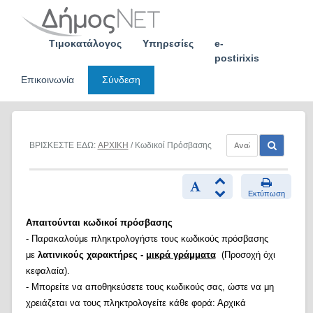
Skip
to
content
Τιμοκατάλογος
Υπηρεσίες
e-
postirixis
Επικοινωνία
Σύνδεση
ΒΡΙΣΚΕΣΤΕ ΕΔΩ:
ΑΡΧΙΚΗ
/ Κωδικοί Πρόσβασης
Εκτύπωση
Απαιτούνται κωδικοί πρόσβασης
- Παρακαλούμε πληκτρολογήστε τους κωδικούς πρόσβασης
με
λατινικούς χαρακτήρες -
μικρά γράμματα
(Προσοχή όχι
κεφαλαία).
- Μπορείτε να αποθηκεύσετε τους κωδικούς σας, ώστε να μη
χρειάζεται να τους πληκτρολογείτε κάθε φορά: Αρχικά