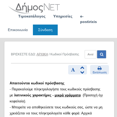
Skip
to
content
Τιμοκατάλογος
Υπηρεσίες
e-
postirixis
Επικοινωνία
Σύνδεση
ΒΡΙΣΚΕΣΤΕ ΕΔΩ:
ΑΡΧΙΚΗ
/ Κωδικοί Πρόσβασης
Εκτύπωση
Απαιτούνται κωδικοί πρόσβασης
- Παρακαλούμε πληκτρολογήστε τους κωδικούς πρόσβασης
με
λατινικούς χαρακτήρες -
μικρά γράμματα
(Προσοχή όχι
κεφαλαία).
- Μπορείτε να αποθηκεύσετε τους κωδικούς σας, ώστε να μη
χρειάζεται να τους πληκτρολογείτε κάθε φορά: Αρχικά