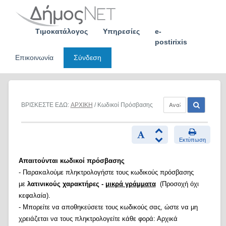
Skip
to
content
Τιμοκατάλογος
Υπηρεσίες
e-
postirixis
Επικοινωνία
Σύνδεση
ΒΡΙΣΚΕΣΤΕ ΕΔΩ:
ΑΡΧΙΚΗ
/ Κωδικοί Πρόσβασης
Εκτύπωση
Απαιτούνται κωδικοί πρόσβασης
- Παρακαλούμε πληκτρολογήστε τους κωδικούς πρόσβασης
με
λατινικούς χαρακτήρες -
μικρά γράμματα
(Προσοχή όχι
κεφαλαία).
- Μπορείτε να αποθηκεύσετε τους κωδικούς σας, ώστε να μη
χρειάζεται να τους πληκτρολογείτε κάθε φορά: Αρχικά