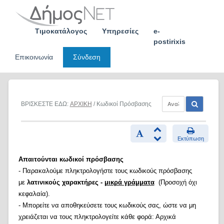
Skip
to
content
Τιμοκατάλογος
Υπηρεσίες
e-
postirixis
Επικοινωνία
Σύνδεση
ΒΡΙΣΚΕΣΤΕ ΕΔΩ:
ΑΡΧΙΚΗ
/ Κωδικοί Πρόσβασης
Εκτύπωση
Απαιτούνται κωδικοί πρόσβασης
- Παρακαλούμε πληκτρολογήστε τους κωδικούς πρόσβασης
με
λατινικούς χαρακτήρες -
μικρά γράμματα
(Προσοχή όχι
κεφαλαία).
- Μπορείτε να αποθηκεύσετε τους κωδικούς σας, ώστε να μη
χρειάζεται να τους πληκτρολογείτε κάθε φορά: Αρχικά