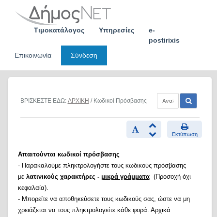
Skip
to
content
Τιμοκατάλογος
Υπηρεσίες
e-
postirixis
Επικοινωνία
Σύνδεση
ΒΡΙΣΚΕΣΤΕ ΕΔΩ:
ΑΡΧΙΚΗ
/ Κωδικοί Πρόσβασης
Εκτύπωση
Απαιτούνται κωδικοί πρόσβασης
- Παρακαλούμε πληκτρολογήστε τους κωδικούς πρόσβασης
με
λατινικούς χαρακτήρες -
μικρά γράμματα
(Προσοχή όχι
κεφαλαία).
- Μπορείτε να αποθηκεύσετε τους κωδικούς σας, ώστε να μη
χρειάζεται να τους πληκτρολογείτε κάθε φορά: Αρχικά