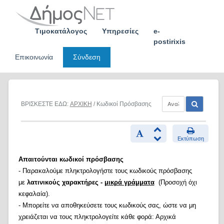
Skip
to
content
Τιμοκατάλογος
Υπηρεσίες
e-
postirixis
Επικοινωνία
Σύνδεση
ΒΡΙΣΚΕΣΤΕ ΕΔΩ:
ΑΡΧΙΚΗ
/ Κωδικοί Πρόσβασης
Εκτύπωση
Απαιτούνται κωδικοί πρόσβασης
- Παρακαλούμε πληκτρολογήστε τους κωδικούς πρόσβασης
με
λατινικούς χαρακτήρες -
μικρά γράμματα
(Προσοχή όχι
κεφαλαία).
- Μπορείτε να αποθηκεύσετε τους κωδικούς σας, ώστε να μη
χρειάζεται να τους πληκτρολογείτε κάθε φορά: Αρχικά