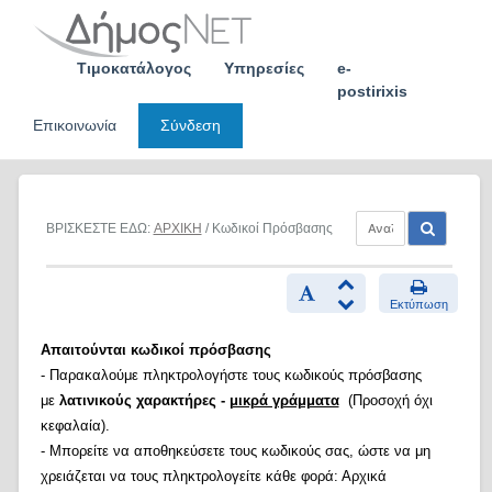
Skip
to
content
Τιμοκατάλογος
Υπηρεσίες
e-
postirixis
Επικοινωνία
Σύνδεση
ΒΡΙΣΚΕΣΤΕ ΕΔΩ:
ΑΡΧΙΚΗ
/ Κωδικοί Πρόσβασης
Εκτύπωση
Απαιτούνται κωδικοί πρόσβασης
- Παρακαλούμε πληκτρολογήστε τους κωδικούς πρόσβασης
με
λατινικούς χαρακτήρες -
μικρά γράμματα
(Προσοχή όχι
κεφαλαία).
- Μπορείτε να αποθηκεύσετε τους κωδικούς σας, ώστε να μη
χρειάζεται να τους πληκτρολογείτε κάθε φορά: Αρχικά