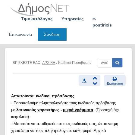
Skip
to
content
Τιμοκατάλογος
Υπηρεσίες
e-
postirixis
Επικοινωνία
Σύνδεση
ΒΡΙΣΚΕΣΤΕ ΕΔΩ:
ΑΡΧΙΚΗ
/ Κωδικοί Πρόσβασης
Εκτύπωση
Απαιτούνται κωδικοί πρόσβασης
- Παρακαλούμε πληκτρολογήστε τους κωδικούς πρόσβασης
με
λατινικούς χαρακτήρες -
μικρά γράμματα
(Προσοχή όχι
κεφαλαία).
- Μπορείτε να αποθηκεύσετε τους κωδικούς σας, ώστε να μη
χρειάζεται να τους πληκτρολογείτε κάθε φορά: Αρχικά