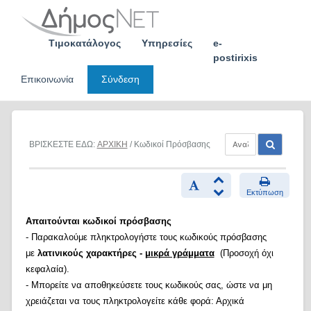
Skip
to
content
Τιμοκατάλογος
Υπηρεσίες
e-
postirixis
Επικοινωνία
Σύνδεση
ΒΡΙΣΚΕΣΤΕ ΕΔΩ:
ΑΡΧΙΚΗ
/ Κωδικοί Πρόσβασης
Εκτύπωση
Απαιτούνται κωδικοί πρόσβασης
- Παρακαλούμε πληκτρολογήστε τους κωδικούς πρόσβασης
με
λατινικούς χαρακτήρες -
μικρά γράμματα
(Προσοχή όχι
κεφαλαία).
- Μπορείτε να αποθηκεύσετε τους κωδικούς σας, ώστε να μη
χρειάζεται να τους πληκτρολογείτε κάθε φορά: Αρχικά