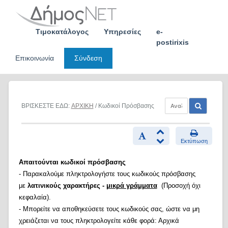
Skip
to
content
Τιμοκατάλογος
Υπηρεσίες
e-
postirixis
Επικοινωνία
Σύνδεση
ΒΡΙΣΚΕΣΤΕ ΕΔΩ:
ΑΡΧΙΚΗ
/ Κωδικοί Πρόσβασης
Εκτύπωση
Απαιτούνται κωδικοί πρόσβασης
- Παρακαλούμε πληκτρολογήστε τους κωδικούς πρόσβασης
με
λατινικούς χαρακτήρες -
μικρά γράμματα
(Προσοχή όχι
κεφαλαία).
- Μπορείτε να αποθηκεύσετε τους κωδικούς σας, ώστε να μη
χρειάζεται να τους πληκτρολογείτε κάθε φορά: Αρχικά