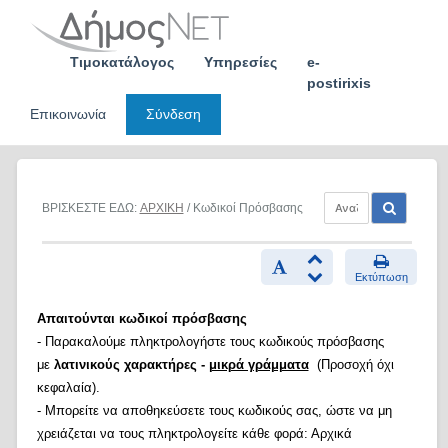
Skip
to
content
Τιμοκατάλογος
Υπηρεσίες
e-
postirixis
Επικοινωνία
Σύνδεση
ΒΡΙΣΚΕΣΤΕ ΕΔΩ:
ΑΡΧΙΚΗ
/ Κωδικοί Πρόσβασης
Εκτύπωση
Απαιτούνται κωδικοί πρόσβασης
- Παρακαλούμε πληκτρολογήστε τους κωδικούς πρόσβασης
με
λατινικούς χαρακτήρες -
μικρά γράμματα
(Προσοχή όχι
κεφαλαία).
- Μπορείτε να αποθηκεύσετε τους κωδικούς σας, ώστε να μη
χρειάζεται να τους πληκτρολογείτε κάθε φορά: Αρχικά