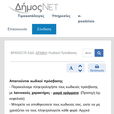
Skip
to
content
Τιμοκατάλογος
Υπηρεσίες
e-
postirixis
Επικοινωνία
Σύνδεση
ΒΡΙΣΚΕΣΤΕ ΕΔΩ:
ΑΡΧΙΚΗ
/ Κωδικοί Πρόσβασης
Εκτύπωση
Απαιτούνται κωδικοί πρόσβασης
- Παρακαλούμε πληκτρολογήστε τους κωδικούς πρόσβασης
με
λατινικούς χαρακτήρες -
μικρά γράμματα
(Προσοχή όχι
κεφαλαία).
- Μπορείτε να αποθηκεύσετε τους κωδικούς σας, ώστε να μη
χρειάζεται να τους πληκτρολογείτε κάθε φορά: Αρχικά