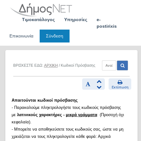
Skip
to
content
Τιμοκατάλογος
Υπηρεσίες
e-
postirixis
Επικοινωνία
Σύνδεση
ΒΡΙΣΚΕΣΤΕ ΕΔΩ:
ΑΡΧΙΚΗ
/ Κωδικοί Πρόσβασης
Εκτύπωση
Απαιτούνται κωδικοί πρόσβασης
- Παρακαλούμε πληκτρολογήστε τους κωδικούς πρόσβασης
με
λατινικούς χαρακτήρες -
μικρά γράμματα
(Προσοχή όχι
κεφαλαία).
- Μπορείτε να αποθηκεύσετε τους κωδικούς σας, ώστε να μη
χρειάζεται να τους πληκτρολογείτε κάθε φορά: Αρχικά