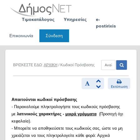
Skip
to
content
Τιμοκατάλογος
Υπηρεσίες
e-
postirixis
Επικοινωνία
Σύνδεση
ΒΡΙΣΚΕΣΤΕ ΕΔΩ:
ΑΡΧΙΚΗ
/ Κωδικοί Πρόσβασης
Εκτύπωση
Απαιτούνται κωδικοί πρόσβασης
- Παρακαλούμε πληκτρολογήστε τους κωδικούς πρόσβασης
με
λατινικούς χαρακτήρες -
μικρά γράμματα
(Προσοχή όχι
κεφαλαία).
- Μπορείτε να αποθηκεύσετε τους κωδικούς σας, ώστε να μη
χρειάζεται να τους πληκτρολογείτε κάθε φορά: Αρχικά