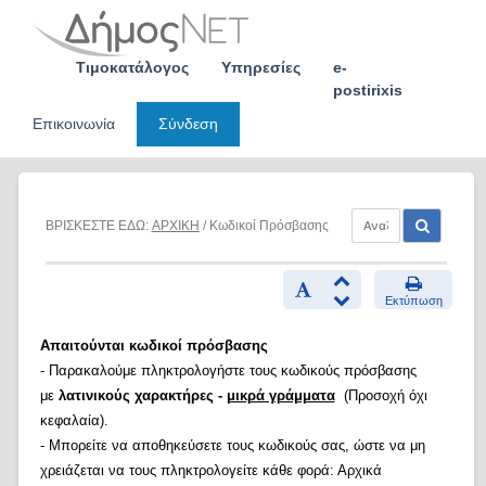
Skip
to
content
Τιμοκατάλογος
Υπηρεσίες
e-
postirixis
Επικοινωνία
Σύνδεση
ΒΡΙΣΚΕΣΤΕ ΕΔΩ:
ΑΡΧΙΚΗ
/ Κωδικοί Πρόσβασης
Εκτύπωση
Απαιτούνται κωδικοί πρόσβασης
- Παρακαλούμε πληκτρολογήστε τους κωδικούς πρόσβασης
με
λατινικούς χαρακτήρες -
μικρά γράμματα
(Προσοχή όχι
κεφαλαία).
- Μπορείτε να αποθηκεύσετε τους κωδικούς σας, ώστε να μη
χρειάζεται να τους πληκτρολογείτε κάθε φορά: Αρχικά