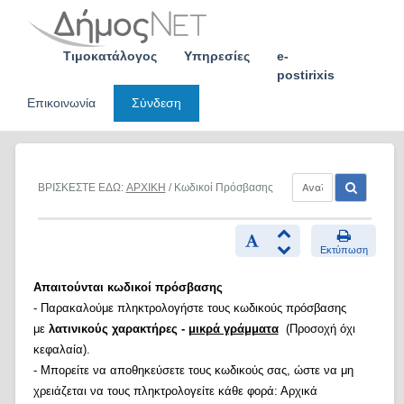
Skip
to
content
Τιμοκατάλογος
Υπηρεσίες
e-
postirixis
Επικοινωνία
Σύνδεση
ΒΡΙΣΚΕΣΤΕ ΕΔΩ:
ΑΡΧΙΚΗ
/ Κωδικοί Πρόσβασης
Εκτύπωση
Απαιτούνται κωδικοί πρόσβασης
- Παρακαλούμε πληκτρολογήστε τους κωδικούς πρόσβασης
με
λατινικούς χαρακτήρες -
μικρά γράμματα
(Προσοχή όχι
κεφαλαία).
- Μπορείτε να αποθηκεύσετε τους κωδικούς σας, ώστε να μη
χρειάζεται να τους πληκτρολογείτε κάθε φορά: Αρχικά