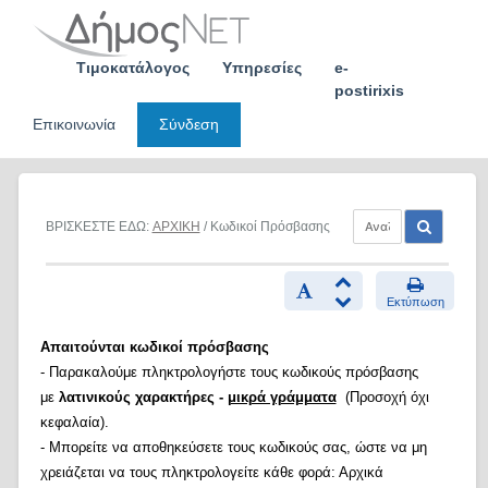
Skip
to
content
Τιμοκατάλογος
Υπηρεσίες
e-
postirixis
Επικοινωνία
Σύνδεση
ΒΡΙΣΚΕΣΤΕ ΕΔΩ:
ΑΡΧΙΚΗ
/ Κωδικοί Πρόσβασης
Εκτύπωση
Απαιτούνται κωδικοί πρόσβασης
- Παρακαλούμε πληκτρολογήστε τους κωδικούς πρόσβασης
με
λατινικούς χαρακτήρες -
μικρά γράμματα
(Προσοχή όχι
κεφαλαία).
- Μπορείτε να αποθηκεύσετε τους κωδικούς σας, ώστε να μη
χρειάζεται να τους πληκτρολογείτε κάθε φορά: Αρχικά