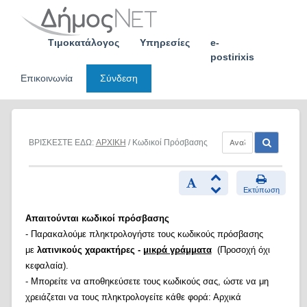
Skip
to
content
Τιμοκατάλογος
Υπηρεσίες
e-
postirixis
Επικοινωνία
Σύνδεση
ΒΡΙΣΚΕΣΤΕ ΕΔΩ:
ΑΡΧΙΚΗ
/ Κωδικοί Πρόσβασης
Εκτύπωση
Απαιτούνται κωδικοί πρόσβασης
- Παρακαλούμε πληκτρολογήστε τους κωδικούς πρόσβασης
με
λατινικούς χαρακτήρες -
μικρά γράμματα
(Προσοχή όχι
κεφαλαία).
- Μπορείτε να αποθηκεύσετε τους κωδικούς σας, ώστε να μη
χρειάζεται να τους πληκτρολογείτε κάθε φορά: Αρχικά