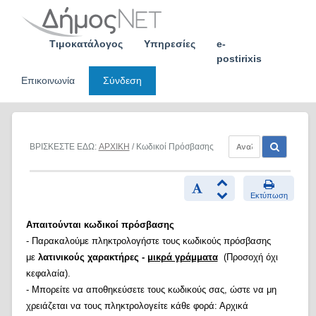
Skip
to
content
Τιμοκατάλογος
Υπηρεσίες
e-
postirixis
Επικοινωνία
Σύνδεση
ΒΡΙΣΚΕΣΤΕ ΕΔΩ:
ΑΡΧΙΚΗ
/ Κωδικοί Πρόσβασης
Εκτύπωση
Απαιτούνται κωδικοί πρόσβασης
- Παρακαλούμε πληκτρολογήστε τους κωδικούς πρόσβασης
με
λατινικούς χαρακτήρες -
μικρά γράμματα
(Προσοχή όχι
κεφαλαία).
- Μπορείτε να αποθηκεύσετε τους κωδικούς σας, ώστε να μη
χρειάζεται να τους πληκτρολογείτε κάθε φορά: Αρχικά