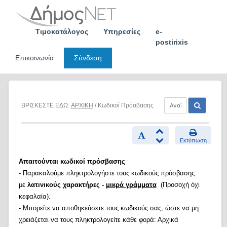
Skip
to
content
Τιμοκατάλογος
Υπηρεσίες
e-
postirixis
Επικοινωνία
Σύνδεση
ΒΡΙΣΚΕΣΤΕ ΕΔΩ:
ΑΡΧΙΚΗ
/ Κωδικοί Πρόσβασης
Εκτύπωση
Απαιτούνται κωδικοί πρόσβασης
- Παρακαλούμε πληκτρολογήστε τους κωδικούς πρόσβασης
με
λατινικούς χαρακτήρες -
μικρά γράμματα
(Προσοχή όχι
κεφαλαία).
- Μπορείτε να αποθηκεύσετε τους κωδικούς σας, ώστε να μη
χρειάζεται να τους πληκτρολογείτε κάθε φορά: Αρχικά