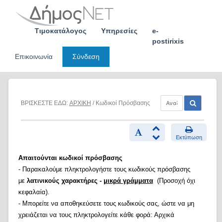
Skip
to
content
Τιμοκατάλογος
Υπηρεσίες
e-
postirixis
Επικοινωνία
Σύνδεση
ΒΡΙΣΚΕΣΤΕ ΕΔΩ:
ΑΡΧΙΚΗ
/ Κωδικοί Πρόσβασης
Εκτύπωση
Απαιτούνται κωδικοί πρόσβασης
- Παρακαλούμε πληκτρολογήστε τους κωδικούς πρόσβασης
με
λατινικούς χαρακτήρες -
μικρά γράμματα
(Προσοχή όχι
κεφαλαία).
- Μπορείτε να αποθηκεύσετε τους κωδικούς σας, ώστε να μη
χρειάζεται να τους πληκτρολογείτε κάθε φορά: Αρχικά