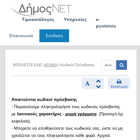
Skip
to
content
Τιμοκατάλογος
Υπηρεσίες
e-
postirixis
Επικοινωνία
Σύνδεση
ΒΡΙΣΚΕΣΤΕ ΕΔΩ:
ΑΡΧΙΚΗ
/ Κωδικοί Πρόσβασης
Εκτύπωση
Απαιτούνται κωδικοί πρόσβασης
- Παρακαλούμε πληκτρολογήστε τους κωδικούς πρόσβασης
με
λατινικούς χαρακτήρες -
μικρά γράμματα
(Προσοχή όχι
κεφαλαία).
- Μπορείτε να αποθηκεύσετε τους κωδικούς σας, ώστε να μη
χρειάζεται να τους πληκτρολογείτε κάθε φορά: Αρχικά