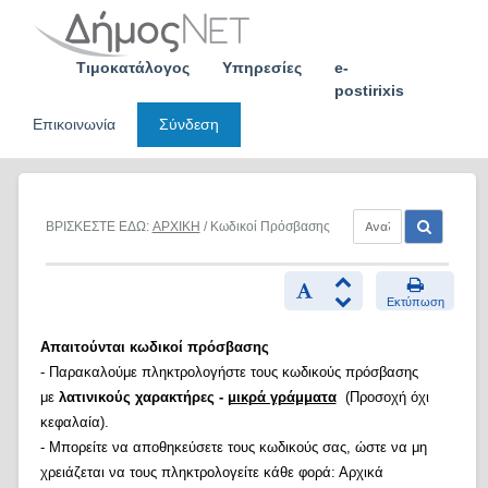
Skip
to
content
Τιμοκατάλογος
Υπηρεσίες
e-
postirixis
Επικοινωνία
Σύνδεση
ΒΡΙΣΚΕΣΤΕ ΕΔΩ:
ΑΡΧΙΚΗ
/ Κωδικοί Πρόσβασης
Εκτύπωση
Απαιτούνται κωδικοί πρόσβασης
- Παρακαλούμε πληκτρολογήστε τους κωδικούς πρόσβασης
με
λατινικούς χαρακτήρες -
μικρά γράμματα
(Προσοχή όχι
κεφαλαία).
- Μπορείτε να αποθηκεύσετε τους κωδικούς σας, ώστε να μη
χρειάζεται να τους πληκτρολογείτε κάθε φορά: Αρχικά