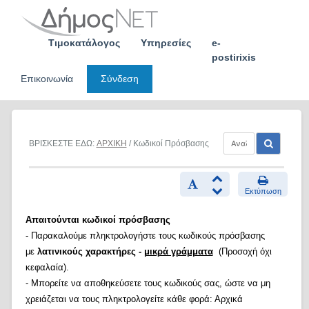
Skip
to
content
Τιμοκατάλογος
Υπηρεσίες
e-
postirixis
Επικοινωνία
Σύνδεση
ΒΡΙΣΚΕΣΤΕ ΕΔΩ:
ΑΡΧΙΚΗ
/ Κωδικοί Πρόσβασης
Εκτύπωση
Απαιτούνται κωδικοί πρόσβασης
- Παρακαλούμε πληκτρολογήστε τους κωδικούς πρόσβασης
με
λατινικούς χαρακτήρες -
μικρά γράμματα
(Προσοχή όχι
κεφαλαία).
- Μπορείτε να αποθηκεύσετε τους κωδικούς σας, ώστε να μη
χρειάζεται να τους πληκτρολογείτε κάθε φορά: Αρχικά