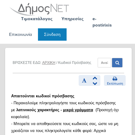
Skip
to
content
Τιμοκατάλογος
Υπηρεσίες
e-
postirixis
Επικοινωνία
Σύνδεση
ΒΡΙΣΚΕΣΤΕ ΕΔΩ:
ΑΡΧΙΚΗ
/ Κωδικοί Πρόσβασης
Εκτύπωση
Απαιτούνται κωδικοί πρόσβασης
- Παρακαλούμε πληκτρολογήστε τους κωδικούς πρόσβασης
με
λατινικούς χαρακτήρες -
μικρά γράμματα
(Προσοχή όχι
κεφαλαία).
- Μπορείτε να αποθηκεύσετε τους κωδικούς σας, ώστε να μη
χρειάζεται να τους πληκτρολογείτε κάθε φορά: Αρχικά