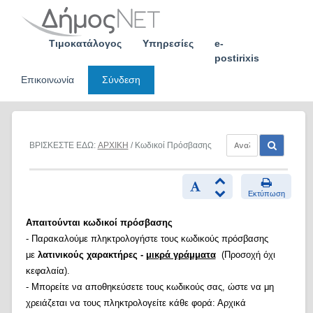
Skip
to
content
Τιμοκατάλογος
Υπηρεσίες
e-
postirixis
Επικοινωνία
Σύνδεση
ΒΡΙΣΚΕΣΤΕ ΕΔΩ:
ΑΡΧΙΚΗ
/ Κωδικοί Πρόσβασης
Εκτύπωση
Απαιτούνται κωδικοί πρόσβασης
- Παρακαλούμε πληκτρολογήστε τους κωδικούς πρόσβασης
με
λατινικούς χαρακτήρες -
μικρά γράμματα
(Προσοχή όχι
κεφαλαία).
- Μπορείτε να αποθηκεύσετε τους κωδικούς σας, ώστε να μη
χρειάζεται να τους πληκτρολογείτε κάθε φορά: Αρχικά