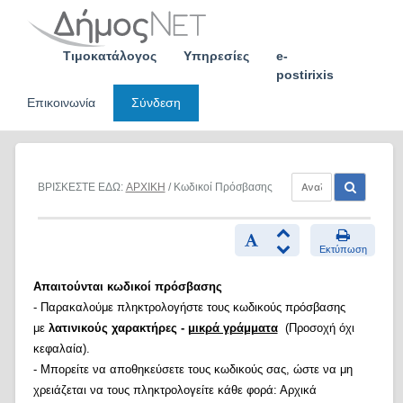
Skip
to
content
Τιμοκατάλογος
Υπηρεσίες
e-
postirixis
Επικοινωνία
Σύνδεση
ΒΡΙΣΚΕΣΤΕ ΕΔΩ:
ΑΡΧΙΚΗ
/ Κωδικοί Πρόσβασης
Εκτύπωση
Απαιτούνται κωδικοί πρόσβασης
- Παρακαλούμε πληκτρολογήστε τους κωδικούς πρόσβασης
με
λατινικούς χαρακτήρες -
μικρά γράμματα
(Προσοχή όχι
κεφαλαία).
- Μπορείτε να αποθηκεύσετε τους κωδικούς σας, ώστε να μη
χρειάζεται να τους πληκτρολογείτε κάθε φορά: Αρχικά