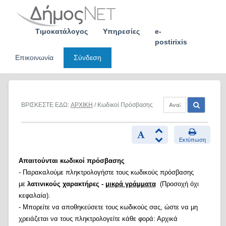
Skip
to
content
Τιμοκατάλογος
Υπηρεσίες
e-
postirixis
Επικοινωνία
Σύνδεση
ΒΡΙΣΚΕΣΤΕ ΕΔΩ:
ΑΡΧΙΚΗ
/ Κωδικοί Πρόσβασης
Εκτύπωση
Απαιτούνται κωδικοί πρόσβασης
- Παρακαλούμε πληκτρολογήστε τους κωδικούς πρόσβασης
με
λατινικούς χαρακτήρες -
μικρά γράμματα
(Προσοχή όχι
κεφαλαία).
- Μπορείτε να αποθηκεύσετε τους κωδικούς σας, ώστε να μη
χρειάζεται να τους πληκτρολογείτε κάθε φορά: Αρχικά