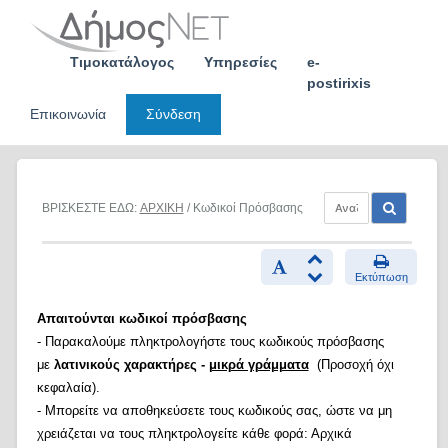
Skip
to
content
Τιμοκατάλογος
Υπηρεσίες
e-
postirixis
Επικοινωνία
Σύνδεση
ΒΡΙΣΚΕΣΤΕ ΕΔΩ:
ΑΡΧΙΚΗ
/ Κωδικοί Πρόσβασης
Εκτύπωση
Απαιτούνται κωδικοί πρόσβασης
- Παρακαλούμε πληκτρολογήστε τους κωδικούς πρόσβασης
με
λατινικούς χαρακτήρες -
μικρά γράμματα
(Προσοχή όχι
κεφαλαία).
- Μπορείτε να αποθηκεύσετε τους κωδικούς σας, ώστε να μη
χρειάζεται να τους πληκτρολογείτε κάθε φορά: Αρχικά