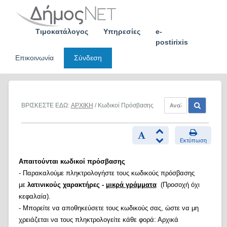
Skip
to
content
Τιμοκατάλογος
Υπηρεσίες
e-
postirixis
Επικοινωνία
Σύνδεση
ΒΡΙΣΚΕΣΤΕ ΕΔΩ:
ΑΡΧΙΚΗ
/ Κωδικοί Πρόσβασης
Εκτύπωση
Απαιτούνται κωδικοί πρόσβασης
- Παρακαλούμε πληκτρολογήστε τους κωδικούς πρόσβασης
με
λατινικούς χαρακτήρες -
μικρά γράμματα
(Προσοχή όχι
κεφαλαία).
- Μπορείτε να αποθηκεύσετε τους κωδικούς σας, ώστε να μη
χρειάζεται να τους πληκτρολογείτε κάθε φορά: Αρχικά