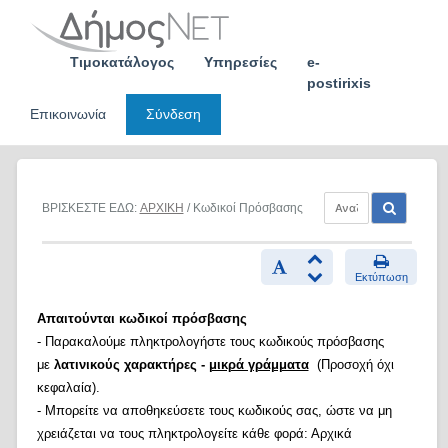
Skip
to
content
Τιμοκατάλογος
Υπηρεσίες
e-
postirixis
Επικοινωνία
Σύνδεση
ΒΡΙΣΚΕΣΤΕ ΕΔΩ:
ΑΡΧΙΚΗ
/ Κωδικοί Πρόσβασης
Εκτύπωση
Απαιτούνται κωδικοί πρόσβασης
- Παρακαλούμε πληκτρολογήστε τους κωδικούς πρόσβασης
με
λατινικούς χαρακτήρες -
μικρά γράμματα
(Προσοχή όχι
κεφαλαία).
- Μπορείτε να αποθηκεύσετε τους κωδικούς σας, ώστε να μη
χρειάζεται να τους πληκτρολογείτε κάθε φορά: Αρχικά