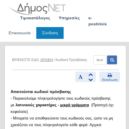
Skip
to
content
Τιμοκατάλογος
Υπηρεσίες
e-
postirixis
Επικοινωνία
Σύνδεση
ΒΡΙΣΚΕΣΤΕ ΕΔΩ:
ΑΡΧΙΚΗ
/ Κωδικοί Πρόσβασης
Εκτύπωση
Απαιτούνται κωδικοί πρόσβασης
- Παρακαλούμε πληκτρολογήστε τους κωδικούς πρόσβασης
με
λατινικούς χαρακτήρες -
μικρά γράμματα
(Προσοχή όχι
κεφαλαία).
- Μπορείτε να αποθηκεύσετε τους κωδικούς σας, ώστε να μη
χρειάζεται να τους πληκτρολογείτε κάθε φορά: Αρχικά