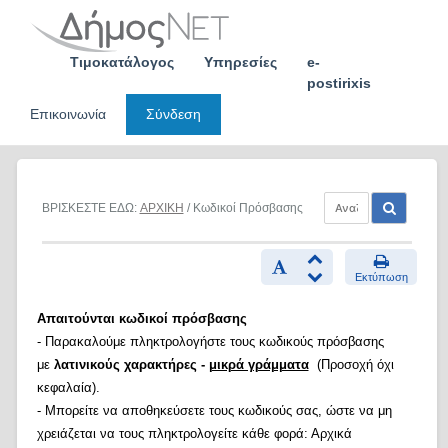
Skip
to
content
Τιμοκατάλογος
Υπηρεσίες
e-
postirixis
Επικοινωνία
Σύνδεση
ΒΡΙΣΚΕΣΤΕ ΕΔΩ:
ΑΡΧΙΚΗ
/ Κωδικοί Πρόσβασης
Εκτύπωση
Απαιτούνται κωδικοί πρόσβασης
- Παρακαλούμε πληκτρολογήστε τους κωδικούς πρόσβασης
με
λατινικούς χαρακτήρες -
μικρά γράμματα
(Προσοχή όχι
κεφαλαία).
- Μπορείτε να αποθηκεύσετε τους κωδικούς σας, ώστε να μη
χρειάζεται να τους πληκτρολογείτε κάθε φορά: Αρχικά