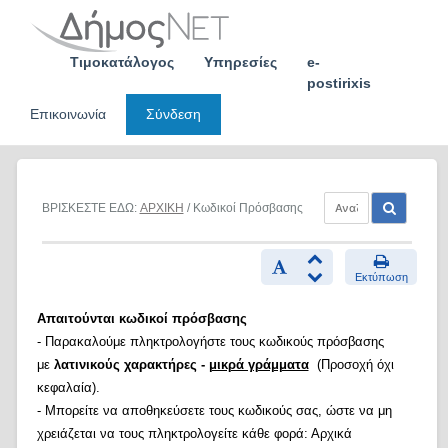
Skip
to
content
Τιμοκατάλογος
Υπηρεσίες
e-
postirixis
Επικοινωνία
Σύνδεση
ΒΡΙΣΚΕΣΤΕ ΕΔΩ:
ΑΡΧΙΚΗ
/ Κωδικοί Πρόσβασης
Εκτύπωση
Απαιτούνται κωδικοί πρόσβασης
- Παρακαλούμε πληκτρολογήστε τους κωδικούς πρόσβασης
με
λατινικούς χαρακτήρες -
μικρά γράμματα
(Προσοχή όχι
κεφαλαία).
- Μπορείτε να αποθηκεύσετε τους κωδικούς σας, ώστε να μη
χρειάζεται να τους πληκτρολογείτε κάθε φορά: Αρχικά