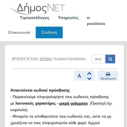
Skip
to
content
Τιμοκατάλογος
Υπηρεσίες
e-
postirixis
Επικοινωνία
Σύνδεση
ΒΡΙΣΚΕΣΤΕ ΕΔΩ:
ΑΡΧΙΚΗ
/ Κωδικοί Πρόσβασης
Εκτύπωση
Απαιτούνται κωδικοί πρόσβασης
- Παρακαλούμε πληκτρολογήστε τους κωδικούς πρόσβασης
με
λατινικούς χαρακτήρες -
μικρά γράμματα
(Προσοχή όχι
κεφαλαία).
- Μπορείτε να αποθηκεύσετε τους κωδικούς σας, ώστε να μη
χρειάζεται να τους πληκτρολογείτε κάθε φορά: Αρχικά