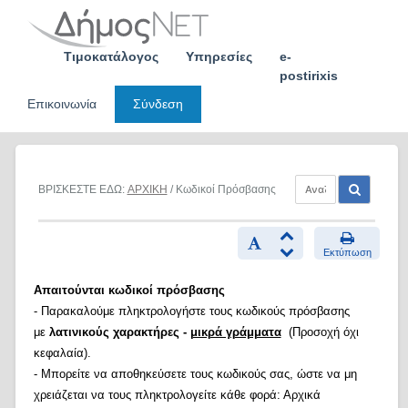
Skip
to
content
Τιμοκατάλογος
Υπηρεσίες
e-
postirixis
Επικοινωνία
Σύνδεση
ΒΡΙΣΚΕΣΤΕ ΕΔΩ:
ΑΡΧΙΚΗ
/ Κωδικοί Πρόσβασης
Εκτύπωση
Απαιτούνται κωδικοί πρόσβασης
- Παρακαλούμε πληκτρολογήστε τους κωδικούς πρόσβασης
με
λατινικούς χαρακτήρες -
μικρά γράμματα
(Προσοχή όχι
κεφαλαία).
- Μπορείτε να αποθηκεύσετε τους κωδικούς σας, ώστε να μη
χρειάζεται να τους πληκτρολογείτε κάθε φορά: Αρχικά