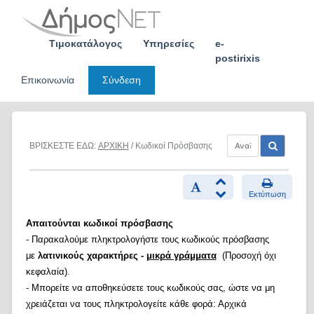
Skip
to
content
Τιμοκατάλογος
Υπηρεσίες
e-
postirixis
Επικοινωνία
Σύνδεση
ΒΡΙΣΚΕΣΤΕ ΕΔΩ:
ΑΡΧΙΚΗ
/ Κωδικοί Πρόσβασης
Εκτύπωση
Απαιτούνται κωδικοί πρόσβασης
- Παρακαλούμε πληκτρολογήστε τους κωδικούς πρόσβασης
με
λατινικούς χαρακτήρες -
μικρά γράμματα
(Προσοχή όχι
κεφαλαία).
- Μπορείτε να αποθηκεύσετε τους κωδικούς σας, ώστε να μη
χρειάζεται να τους πληκτρολογείτε κάθε φορά: Αρχικά