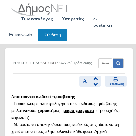
Skip
to
content
Τιμοκατάλογος
Υπηρεσίες
e-
postirixis
Επικοινωνία
Σύνδεση
ΒΡΙΣΚΕΣΤΕ ΕΔΩ:
ΑΡΧΙΚΗ
/ Κωδικοί Πρόσβασης
Εκτύπωση
Απαιτούνται κωδικοί πρόσβασης
- Παρακαλούμε πληκτρολογήστε τους κωδικούς πρόσβασης
με
λατινικούς χαρακτήρες -
μικρά γράμματα
(Προσοχή όχι
κεφαλαία).
- Μπορείτε να αποθηκεύσετε τους κωδικούς σας, ώστε να μη
χρειάζεται να τους πληκτρολογείτε κάθε φορά: Αρχικά