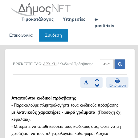
Skip
to
content
Τιμοκατάλογος
Υπηρεσίες
e-
postirixis
Επικοινωνία
Σύνδεση
ΒΡΙΣΚΕΣΤΕ ΕΔΩ:
ΑΡΧΙΚΗ
/ Κωδικοί Πρόσβασης
Εκτύπωση
Απαιτούνται κωδικοί πρόσβασης
- Παρακαλούμε πληκτρολογήστε τους κωδικούς πρόσβασης
με
λατινικούς χαρακτήρες -
μικρά γράμματα
(Προσοχή όχι
κεφαλαία).
- Μπορείτε να αποθηκεύσετε τους κωδικούς σας, ώστε να μη
χρειάζεται να τους πληκτρολογείτε κάθε φορά: Αρχικά