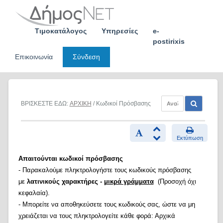
Skip
to
content
Τιμοκατάλογος
Υπηρεσίες
e-
postirixis
Επικοινωνία
Σύνδεση
ΒΡΙΣΚΕΣΤΕ ΕΔΩ:
ΑΡΧΙΚΗ
/ Κωδικοί Πρόσβασης
Εκτύπωση
Απαιτούνται κωδικοί πρόσβασης
- Παρακαλούμε πληκτρολογήστε τους κωδικούς πρόσβασης
με
λατινικούς χαρακτήρες -
μικρά γράμματα
(Προσοχή όχι
κεφαλαία).
- Μπορείτε να αποθηκεύσετε τους κωδικούς σας, ώστε να μη
χρειάζεται να τους πληκτρολογείτε κάθε φορά: Αρχικά