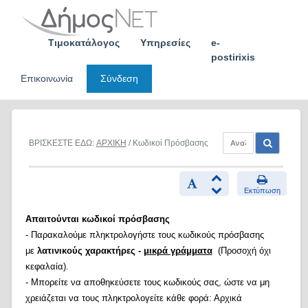
Skip
to
content
Τιμοκατάλογος
Υπηρεσίες
e-
postirixis
Επικοινωνία
Σύνδεση
ΒΡΙΣΚΕΣΤΕ ΕΔΩ:
ΑΡΧΙΚΗ
/ Κωδικοί Πρόσβασης
Εκτύπωση
Απαιτούνται κωδικοί πρόσβασης
- Παρακαλούμε πληκτρολογήστε τους κωδικούς πρόσβασης
με
λατινικούς χαρακτήρες -
μικρά γράμματα
(Προσοχή όχι
κεφαλαία).
- Μπορείτε να αποθηκεύσετε τους κωδικούς σας, ώστε να μη
χρειάζεται να τους πληκτρολογείτε κάθε φορά: Αρχικά