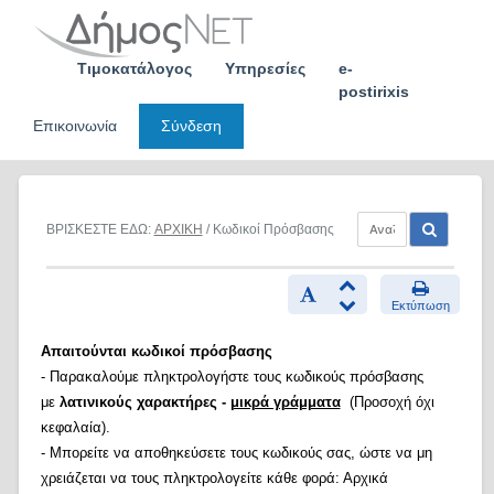
Skip
to
content
Τιμοκατάλογος
Υπηρεσίες
e-
postirixis
Επικοινωνία
Σύνδεση
ΒΡΙΣΚΕΣΤΕ ΕΔΩ:
ΑΡΧΙΚΗ
/ Κωδικοί Πρόσβασης
Εκτύπωση
Απαιτούνται κωδικοί πρόσβασης
- Παρακαλούμε πληκτρολογήστε τους κωδικούς πρόσβασης
με
λατινικούς χαρακτήρες -
μικρά γράμματα
(Προσοχή όχι
κεφαλαία).
- Μπορείτε να αποθηκεύσετε τους κωδικούς σας, ώστε να μη
χρειάζεται να τους πληκτρολογείτε κάθε φορά: Αρχικά