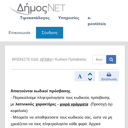
Skip
to
content
Τιμοκατάλογος
Υπηρεσίες
e-
postirixis
Επικοινωνία
Σύνδεση
ΒΡΙΣΚΕΣΤΕ ΕΔΩ:
ΑΡΧΙΚΗ
/ Κωδικοί Πρόσβασης
Εκτύπωση
Απαιτούνται κωδικοί πρόσβασης
- Παρακαλούμε πληκτρολογήστε τους κωδικούς πρόσβασης
με
λατινικούς χαρακτήρες -
μικρά γράμματα
(Προσοχή όχι
κεφαλαία).
- Μπορείτε να αποθηκεύσετε τους κωδικούς σας, ώστε να μη
χρειάζεται να τους πληκτρολογείτε κάθε φορά: Αρχικά