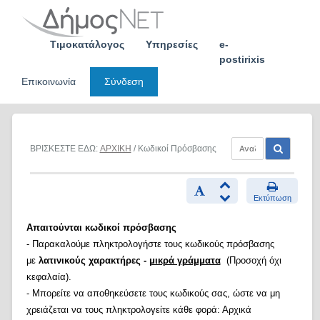
Skip
to
content
Τιμοκατάλογος
Υπηρεσίες
e-
postirixis
Επικοινωνία
Σύνδεση
ΒΡΙΣΚΕΣΤΕ ΕΔΩ:
ΑΡΧΙΚΗ
/ Κωδικοί Πρόσβασης
Εκτύπωση
Απαιτούνται κωδικοί πρόσβασης
- Παρακαλούμε πληκτρολογήστε τους κωδικούς πρόσβασης
με
λατινικούς χαρακτήρες -
μικρά γράμματα
(Προσοχή όχι
κεφαλαία).
- Μπορείτε να αποθηκεύσετε τους κωδικούς σας, ώστε να μη
χρειάζεται να τους πληκτρολογείτε κάθε φορά: Αρχικά