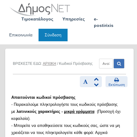
Skip
to
content
Τιμοκατάλογος
Υπηρεσίες
e-
postirixis
Επικοινωνία
Σύνδεση
ΒΡΙΣΚΕΣΤΕ ΕΔΩ:
ΑΡΧΙΚΗ
/ Κωδικοί Πρόσβασης
Εκτύπωση
Απαιτούνται κωδικοί πρόσβασης
- Παρακαλούμε πληκτρολογήστε τους κωδικούς πρόσβασης
με
λατινικούς χαρακτήρες -
μικρά γράμματα
(Προσοχή όχι
κεφαλαία).
- Μπορείτε να αποθηκεύσετε τους κωδικούς σας, ώστε να μη
χρειάζεται να τους πληκτρολογείτε κάθε φορά: Αρχικά